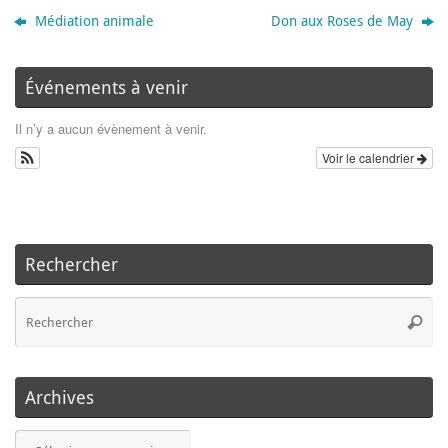
Médiation animale
Don aux Roses de May
Événements à venir
Il n’y a aucun évènement à venir.
Voir le calendrier
Rechercher
Re
Reche
po
:
Archives
Archives