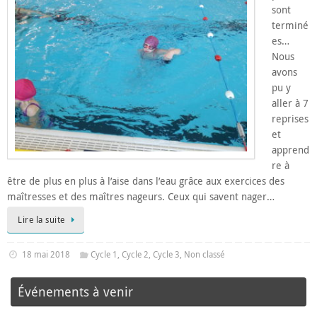
sont
terminé
es…
Nous
avons
pu y
aller à 7
reprises
et
apprend
re à
être de plus en plus à l’aise dans l’eau grâce aux exercices des
maîtresses et des maîtres nageurs. Ceux qui savent nager…
Lire la suite
18 mai 2018
Cycle 1
,
Cycle 2
,
Cycle 3
,
Non classé
Événements à venir