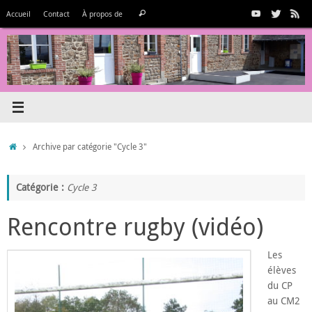
Passer
Recherche
Accueil
Contact
À propos de
Rechercher
au
pour
contenu
:
Accueil
Archive par catégorie "Cycle 3"
Catégorie :
Cycle 3
Rencontre rugby (vidéo)
Les
élèves
du CP
au CM2