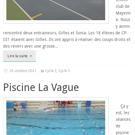
club de
Mayenn
e. Nous
y avons
rencontré deux entraineurs, Gilles et Sonia. Les 18 élèves de CP-
CE1 étaient avec Gilles. Ils ont appris à réaliser des coups droits et
des revers avec une grosse…
Lire la suite
26 octobre 2021
Cycle 2
,
Cycle 3
Piscine La Vague
Ça y
est, les
séances
de
piscine