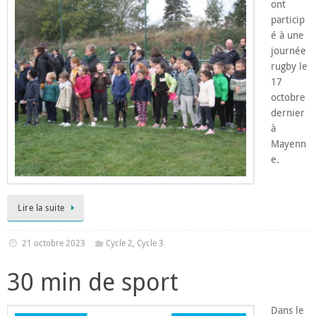
ont
particip
é à une
journée
rugby le
17
octobre
dernier
à
Mayenn
e.
Lire la suite
21 octobre 2023
Cycle 2
,
Cycle 3
30 min de sport
Dans le