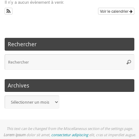
Il n’y a aucun évènement à venir.
Voir le calendrier
Rechercher
Re
Reche
po
:
Archives
Archives
This text can be changed from the Miscellaneous section of the settings page.
Lorem ipsum
dolor sit amet,
consectetur adipiscing
elit, cras ut imperdiet augue.