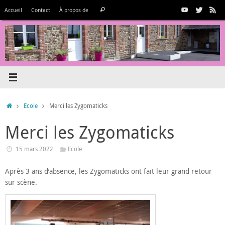
Passer
Recherche
Accueil
Contact
À propos de
Rechercher
au
pour
contenu
:
Accueil
Ecole
Merci les Zygomaticks
Merci les Zygomaticks
15 mars 2022
Ecole
Après 3 ans d’absence, les Zygomaticks ont fait leur grand retour
sur scène.