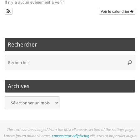
Il n’y a aucun évènement à venir.
Voir le calendrier
Rechercher
Re
Reche
po
:
Archives
Archives
This text can be changed from the Miscellaneous section of the settings page.
Lorem ipsum
dolor sit amet,
consectetur adipiscing
elit, cras ut imperdiet augue.