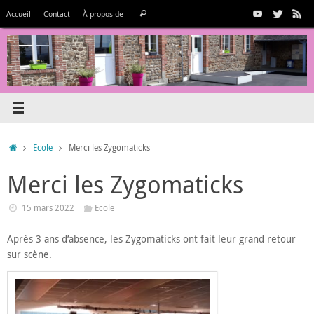
Passer
Recherche
Accueil
Contact
À propos de
Rechercher
au
pour
contenu
:
Accueil
Ecole
Merci les Zygomaticks
Merci les Zygomaticks
15 mars 2022
Ecole
Après 3 ans d’absence, les Zygomaticks ont fait leur grand retour
sur scène.