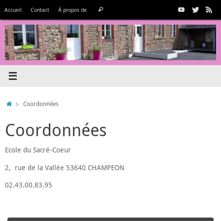
Passer
Recherche
Accueil
Contact
À propos de
Rechercher
au
pour
contenu
:
Accueil
Coordonnées
Coordonnées
Ecole du Sacré-Coeur
2, rue de la Vallée 53640 CHAMPEON
02.43.00.83.95