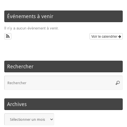
Événements à venir
Il n’y a aucun évènement à venir.
Voir le calendrier
Rechercher
Re
Reche
po
:
Archives
Archives