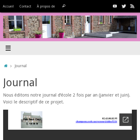
Passer
Recherche
Accueil
Contact
À propos de
Rechercher
au
pour
contenu
:
Accueil
Journal
Journal
Nous éditons notre journal d’école 2 fois par an (janvier et juin).
Voici le descriptif de ce projet.